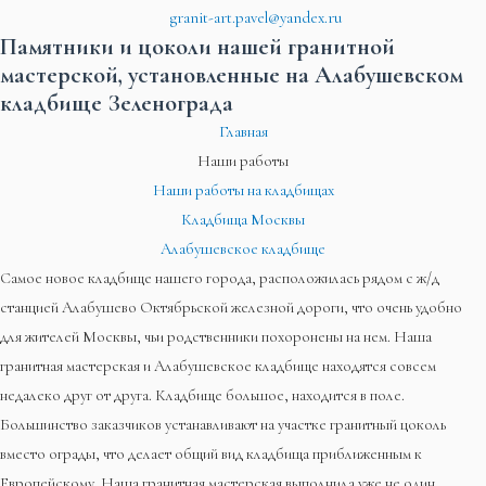
granit-art.pavel@yandex.ru
Памятники и цоколи нашей гранитной
мастерской, установленные на Алабушевском
кладбище Зеленограда​
Главная
Наши работы
Наши работы на кладбищах
Кладбища Москвы
Алабушевское кладбище
Самое новое кладбище нашего города, расположилась рядом с ж/д
станцией Алабушево Октябрьской железной дороги, что очень удобно
для жителей Москвы, чьи родственники похоронены на нем. Наша
гранитная мастерская и Алабушевское кладбище находятся совсем
недалеко друг от друга. Кладбище большое, находится в поле.
Большинство заказчиков устанавливают на участке гранитный цоколь
вместо ограды, что делает общий вид кладбища приближенным к
Европейскому. Наша гранитная мастерская выполнила уже не один