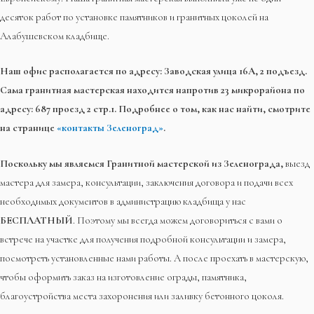
десяток работ по установке памятников и гранитных цоколей на
Алабушевском кладбище.
Наш офис располагается по адресу: Заводская улица 16А, 2 подъезд.
Сама гранитная мастерская находится напротив 23 микрорайона по
адресу: 687 проезд 2 стр.1. Подробнее о том, как нас найти, смотрите
на странице
«контакты Зеленоград»
.
Поскольку мы являемся Гранитной мастерской из Зеленограда,
выезд
мастера для замера, консультации, заключения договора и подачи всех
необходимых документов в администрацию кладбища у нас
БЕСПЛАТНЫЙ
. Поэтому мы всегда можем договориться с вами о
встрече на участке для получения подробной консультации и замера,
посмотреть установленные нами работы. А после проехать в мастерскую,
чтобы оформить заказ на изготовление ограды, памятника,
благоустройства места захоронения или заливку бетонного цоколя.