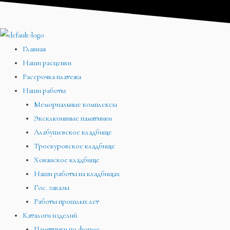
Перейти
Меню
Меню
Меню
к
содержимому
Главная
Наши расценки
Рассрочка платежа
Наши работы
Мемориальные комплексы
Эксклюзивные памятники
Алабушевское кладбище
Троекуровское кладбище
Хованское кладбище
Наши работы на кладбищах
Гос. заказы
Работы прошлых лет
Каталоги изделий
Памятники по форме