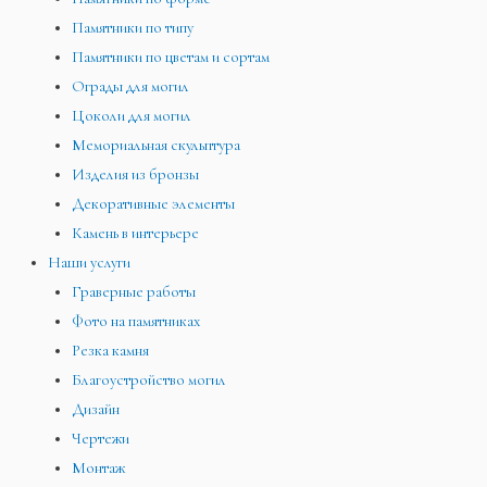
Памятники по типу
Памятники по цветам и сортам
Ограды для могил
Цоколи для могил
Мемориальная скульптура
Изделия из бронзы
Декоративные элементы
Камень в интерьере
Наши услуги
Граверные работы
Фото на памятниках
Резка камня
Благоустройство могил
Дизайн
Чертежи
Монтаж