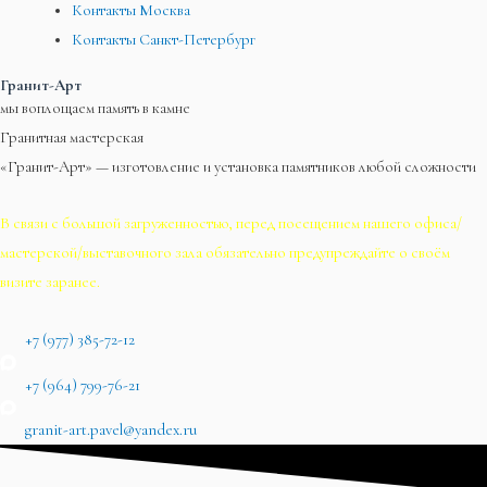
Контакты Москва
Контакты Санкт-Петербург
Гранит-Арт
мы воплощаем память в камне
Гранитная мастерская
«Гранит-Арт» — изготовление и установка памятников любой сложности
В связи с большой загруженностью, перед посещением нашего офиса/
мастерской/выставочного зала обязательно предупреждайте о своём
визите заранее.
+7 (977) 385-72-12
+7 (964) 799-76-21
granit-art.pavel@yandex.ru