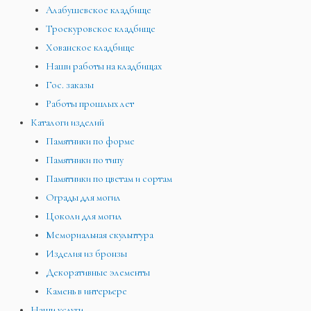
Алабушевское кладбище
Троекуровское кладбище
Хованское кладбище
Наши работы на кладбищах
Гос. заказы
Работы прошлых лет
Каталоги изделий
Памятники по форме
Памятники по типу
Памятники по цветам и сортам
Ограды для могил
Цоколи для могил
Мемориальная скульптура
Изделия из бронзы
Декоративные элементы
Камень в интерьере
Наши услуги