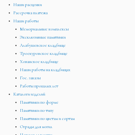
Наши расценки
Рассрочка платежа
Наши работы
Мемориальные комплексы
Эксклюзивные памятники
Алабушевское кладбище
Троекуровское кладбище
Хованское кладбище
Наши работы на кладбищах
Гос. заказы
Работы прошлых лет
Каталоги изделий
Памятники по форме
Памятники по типу
Памятники по цветам и сортам
Ограды для могил
Цоколи для могил