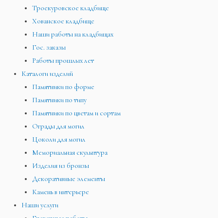
Троекуровское кладбище
Хованское кладбище
Наши работы на кладбищах
Гос. заказы
Работы прошлых лет
Каталоги изделий
Памятники по форме
Памятники по типу
Памятники по цветам и сортам
Ограды для могил
Цоколи для могил
Мемориальная скульптура
Изделия из бронзы
Декоративные элементы
Камень в интерьере
Наши услуги