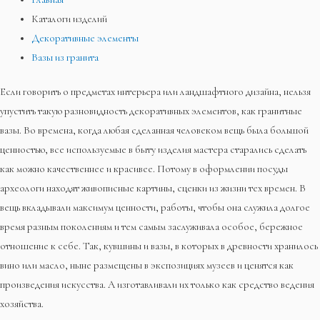
Каталоги изделий
Декоративные элементы
Вазы из гранита
Если говорить о предметах интерьера или ландшафтного дизайна, нельзя
упустить такую разновидность декоративных элементов, как гранитные
вазы. Во времена, когда любая сделанная человеком вещь была большой
ценностью, все используемые в быту изделия мастера старались сделать
как можно качественнее и красивее. Потому в оформлении посуды
археологи находят живописные картины, сценки из жизни тех времен. В
вещь вкладывали максимум ценности, работы, чтобы она служила долгое
время разным поколениям и тем самым заслуживала особое, бережное
отношение к себе. Так, кувшины и вазы, в которых в древности хранилось
вино или масло, ныне размещены в экспозициях музеев и ценятся как
произведения искусства. А изготавливали их только как средство ведения
хозяйства.