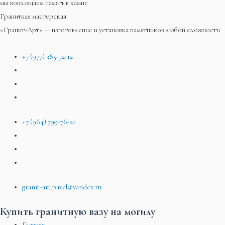
мы воплощаем память в камне
Гранитная мастерская
«Гранит-Арт» — изготовление и установка памятников любой сложности
+7 (977) 385-72-12
+7 (964) 799-76-21
granit-art.pavel@yandex.ru
Купить гранитную вазу на могилу
Главная