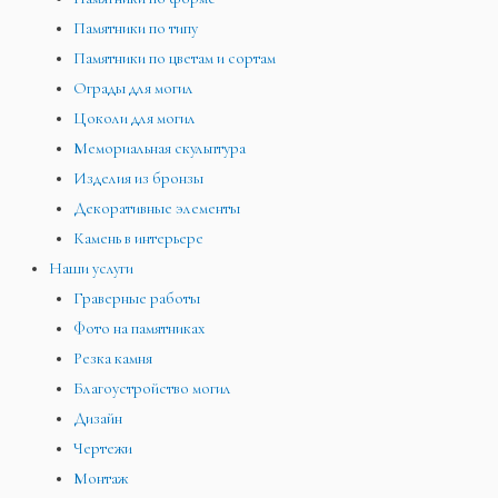
Памятники по типу
Памятники по цветам и сортам
Ограды для могил
Цоколи для могил
Мемориальная скульптура
Изделия из бронзы
Декоративные элементы
Камень в интерьере
Наши услуги
Граверные работы
Фото на памятниках
Резка камня
Благоустройство могил
Дизайн
Чертежи
Монтаж