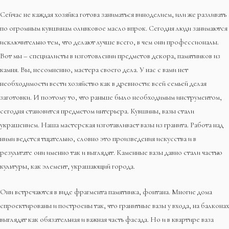
Сейчас не каждая хозяйка готова заниматься виноделием, или же разливать
по огромным кувшинам оливковое масло впрок. Сегодня люди занимаются
исключительно тем, что делают лучше всего, в чем они профессионалы.
Вот мы – специалисты в изготовлении предметов декора, памятников из
камня. Вы, несомненно, мастера своего дела. У нас с вами нет
необходимости вести хозяйство как в древности: всей семьей делая
заготовки. И поэтому то, что раньше было необходимым инструментом,
сегодня становится предметом интерьера. Кувшины, вазы стали
украшением. Наша мастерская изготавливает вазы из гранита. Работа над
ними ведется тщательно, словно это произведения искусства и в
результате они именно так и выглядят. Каменные вазы давно стали частью
культуры, как элемент, украшающий города.
Они встречаются в виде фрагмента памятника, фонтана. Многие дома
спроектированы и построены так, что гранитные вазы у входа, на балконах
выглядят как обязательная и важная часть фасада. Но и в квартире ваза