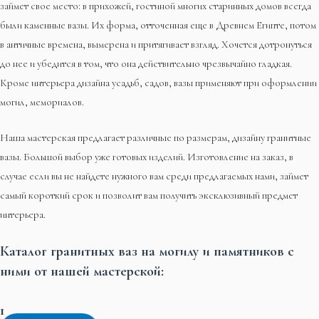
займет свое место: в прихожей, гостиной многих старинных домов всегда
были каменные вазы. Их форма, отточенная еще в Древнем Египте, потом
в античные времена, вымерена и притягивает взгляд. Хочется дотронуться
до нее и убедится в том, что она действительно чрезвычайно гладкая.
Кроме интерьера дизайна усадьб, садов, вазы применяют при оформлении
могил, мемориалов.
Наша мастерская предлагает различные по размерам, дизайну гранитные
вазы. Большой выбор уже готовых изделий. Изготовление на заказ, в
случае если вы не найдете нужного вам среди предлагаемых нами, займет
самый короткий срок и позволит вам получить эксклюзивный предмет
интерьера.
Каталог гранитных ваз на могилу и памятников с
ними от нашей мастерской:
1