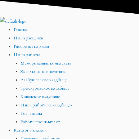
Перейти
Меню
Меню
Меню
к
содержимому
Главная
Наши расценки
Рассрочка платежа
Наши работы
Мемориальные комплексы
Эксклюзивные памятники
Алабушевское кладбище
Троекуровское кладбище
Хованское кладбище
Наши работы на кладбищах
Гос. заказы
Работы прошлых лет
Каталоги изделий
Памятники по форме