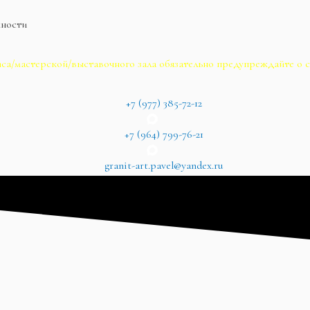
жности
са/мастерской/выставочного зала обязательно предупреждайте о с
+7 (977) 385-72-12
+7 (964) 799-76-21
granit-art.pavel@yandex.ru