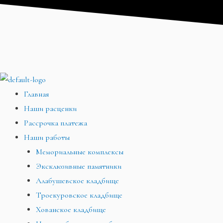
Перейти
Меню
Меню
Меню
к
содержимому
Главная
Наши расценки
Рассрочка платежа
Наши работы
Мемориальные комплексы
Эксклюзивные памятники
Алабушевское кладбище
Троекуровское кладбище
Хованское кладбище