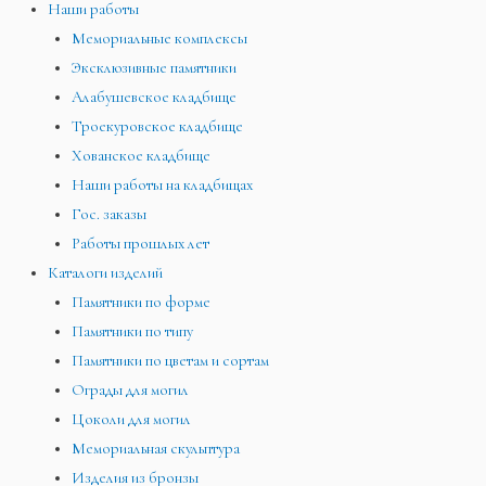
Наши работы
Мемориальные комплексы
Эксклюзивные памятники
Алабушевское кладбище
Троекуровское кладбище
Хованское кладбище
Наши работы на кладбищах
Гос. заказы
Работы прошлых лет
Каталоги изделий
Памятники по форме
Памятники по типу
Памятники по цветам и сортам
Ограды для могил
Цоколи для могил
Мемориальная скульптура
Изделия из бронзы