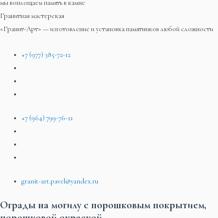
мы воплощаем память в камне
Гранитная мастерская
«Гранит-Арт» — изготовление и установка памятников любой сложности
+7 (977) 385-72-12
+7 (964) 799-76-21
granit-art.pavel@yandex.ru
Ограды на могилу с порошковым покрытием,
порошковой окраской