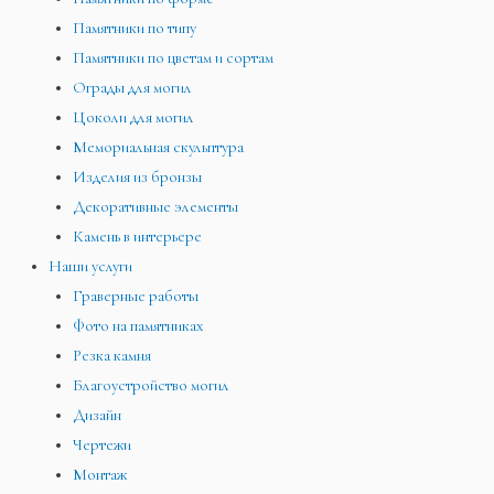
Памятники по типу
Памятники по цветам и сортам
Ограды для могил
Цоколи для могил
Мемориальная скульптура
Изделия из бронзы
Декоративные элементы
Камень в интерьере
Наши услуги
Граверные работы
Фото на памятниках
Резка камня
Благоустройство могил
Дизайн
Чертежи
Монтаж