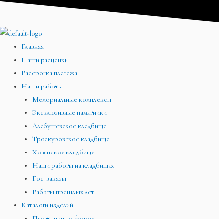
Перейти
Меню
Меню
Меню
к
содержимому
Главная
Наши расценки
Рассрочка платежа
Наши работы
Мемориальные комплексы
Эксклюзивные памятники
Алабушевское кладбище
Троекуровское кладбище
Хованское кладбище
Наши работы на кладбищах
Гос. заказы
Работы прошлых лет
Каталоги изделий
Памятники по форме