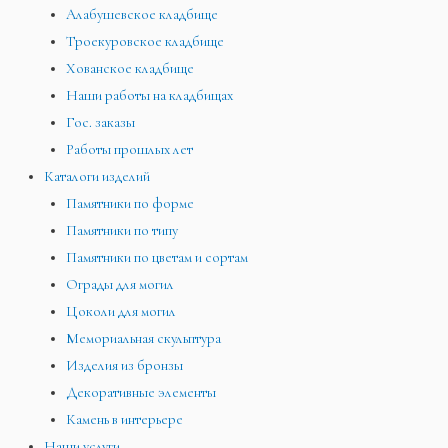
Алабушевское кладбище
Троекуровское кладбище
Хованское кладбище
Наши работы на кладбищах
Гос. заказы
Работы прошлых лет
Каталоги изделий
Памятники по форме
Памятники по типу
Памятники по цветам и сортам
Ограды для могил
Цоколи для могил
Мемориальная скульптура
Изделия из бронзы
Декоративные элементы
Камень в интерьере
Наши услуги