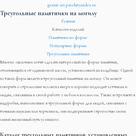
granit-art.pavel@yandex.ru
Треугольные памятники на могилу
Главная
Каталоги изделий
Памятники по форме
Популярные формы
Треугольные памятники
Многие заказчики хотят сделать интересный по форме памятник,
отличающийся от одинаковой массы, установленной на кладбище. Одной
из таких форм является треугольный памятник на могилу. Он может
говорить о стремлении человека вверх и хорошо подходит летчикам и
людям, связанным в своей работе с небом и космосом. Также встречаются
надгробья, выполненные в треугольной форме для людей, связанных с
точными науками или черчением, они подчеркивают строгостью своих
линий жизненный путь усопшего.
Каталог треугольных памятников, установленных