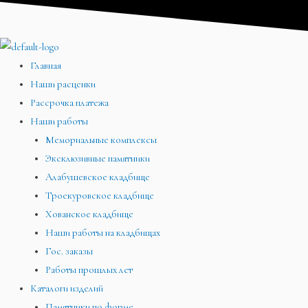
Перейти
Меню
Меню
Меню
к
содержимому
Главная
Наши расценки
Рассрочка платежа
Наши работы
Мемориальные комплексы
Эксклюзивные памятники
Алабушевское кладбище
Троекуровское кладбище
Хованское кладбище
Наши работы на кладбищах
Гос. заказы
Работы прошлых лет
Каталоги изделий
Памятники по форме