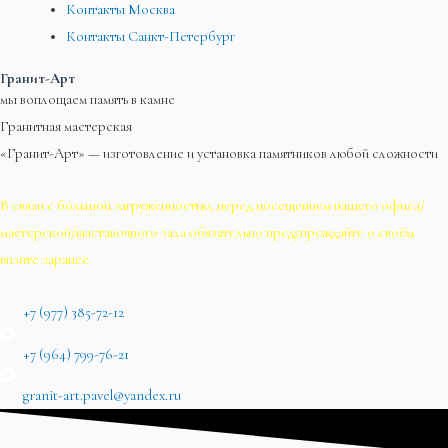
Контакты Москва
Контакты Санкт-Петербург
Гранит-Арт
мы воплощаем память в камне
Гранитная мастерская
«Гранит-Арт» — изготовление и установка памятников любой сложности
В связи с большой загруженностью, перед посещением нашего офиса/
мастерской/выставочного зала обязательно предупреждайте о своём
визите заранее.
+7 (977) 385-72-12
+7 (964) 799-76-21
granit-art.pavel@yandex.ru