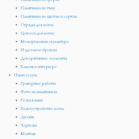
Памятники по типу
Памятники по цветам и сортам
Ограды для могил
Цоколи для могил
Мемориальная скульптура
Изделия из бронзы
Декоративные элементы
Камень в интерьере
Наши услуги
Граверные работы
Фото на памятниках
Резка камня
Благоустройство могил
Дизайн
Чертежи
Монтаж