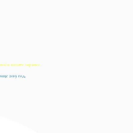
воём визите заранее.