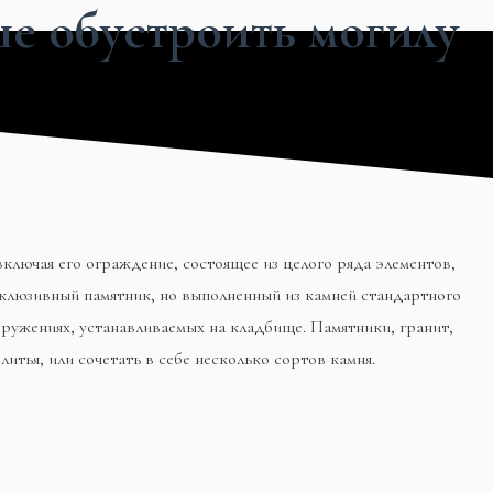
ше обустроить могилу
включая его ограждение, состоящее из целого ряда элементов,
склюзивный памятник, но выполненный из камней стандартного
ружениях, устанавливаемых на кладбище. Памятники, гранит,
тья, или сочетать в себе несколько сортов камня.