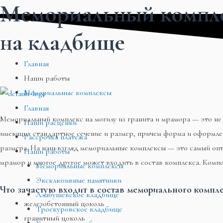
Мемориальный комплек
Перейти
Меню
Меню
Меню
к
на кладбище​
содержимому
Главная
Наши работы
Мемориальные комплексы
Главная
Мемориальный комплекс на могилу из гранита и мрамора — это не 
Наши расценки
имеющих стандартное сечение и размер, причем форма и оформлен
Рассрочка платежа
размера. На наш взгляд мемориальные комплексы — это самый опт
Наши работы
мрамор и многое другое может входить в состав комплекса. Компо
Мемориальные комплексы
Эксклюзивные памятники
Что зачастую входит в состав мемориального компле
Алабушевское кладбище
железобетонный цоколь
Троекуровское кладбище
гранитный цоколь