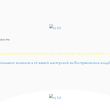
жности
са/мастерской/выставочного зала обязательно предупреждайте о с