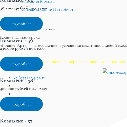
Комплекс - 60
Контакты Москва
380.000 рублей под ключ
Контакты Санкт-Петербург
Гранит-Арт
подробнее
мы воплощаем память в камне
Гранитная мастерская
Комплекс - 59
«Гранит-Арт» — изготовление и установка памятников любой сло
230.000 рублей под ключ
В связи с большой загруженностью, перед посещением нашего офи
подробнее
+7 (977) 385-72-12
Комплекс - 58
400.000 рублей под ключ
подробнее
Комплекс - 57