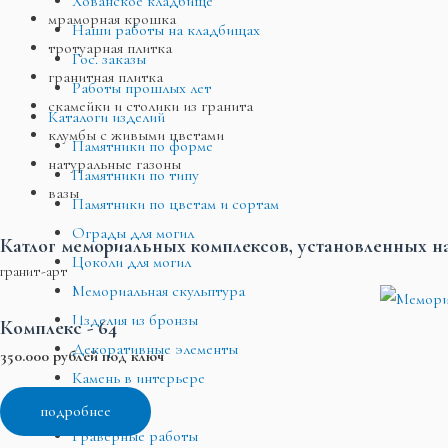
Хованское кладбище
мраморная крошка
Наши работы на кладбищах
тротуарная плитка
Гос. заказы
гранитная плитка
Работы прошлых лет
скамейки и столики из гранита
Каталоги изделий
клумбы с живыми цветами
Памятники по форме
натуральные газоны
Памятники по типу
вазы
Памятники по цветам и сортам
Ограды для могил
Катлог мемориальных комплексов, установленных н
Цоколи для могил
гранит-арт
Мемориальная скульптура
Изделия из бронзы
Комплекс - 64
Декоративные элементы
350.000 рублей под ключ
Камень в интерьере
Наши услуги
подробнее
Граверные работы