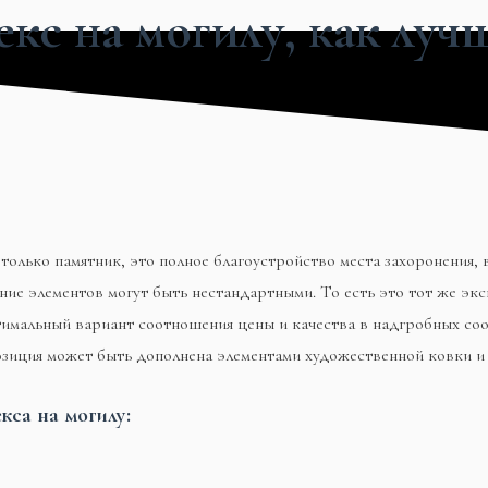
с на могилу, как луч
только памятник, это полное благоустройство места захоронения, 
ие элементов могут быть нестандартными. То есть это тот же эк
имальный вариант соотношения цены и качества в надгробных соо
зиция может быть дополнена элементами художественной ковки и ли
кса на могилу: