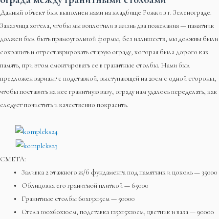
Данный объект был выполнен нами на кладбище Рожки в г. Зеленограде.
Заказчица хотела, чтобы мы воплотили в жизнь два пожелания — памятник
должен был быть прямоугольной формы, без излишеств, мы должны были
сохранить и отреставрировать старую ограду, которая была дорого как
память, при этом смонтировать ее в гранитные столбы. Нами был
предложен вариант с подставкой, выступающей на 20см с одной стороны,
чтобы поставить на нее гранитную вазу, ограду нам удалось переделать, как
следует почистить и качественно покрасить.
СМЕТА:
Заливка 2 этажного ж/б фундамента под памятник и цоколь — 35000
Облицовка его гранитной плиткой — 65000
Гранитные столбы 60х15х15см — 50000
Стела 100х60х10см, подставка 125х15х20см, цветник и ваза — 90000