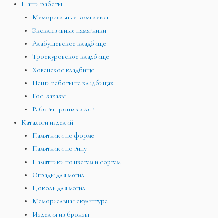
Наши работы
Мемориальные комплексы
Эксклюзивные памятники
Алабушевское кладбище
Троекуровское кладбище
Хованское кладбище
Наши работы на кладбищах
Гос. заказы
Работы прошлых лет
Каталоги изделий
Памятники по форме
Памятники по типу
Памятники по цветам и сортам
Ограды для могил
Цоколи для могил
Мемориальная скульптура
Изделия из бронзы