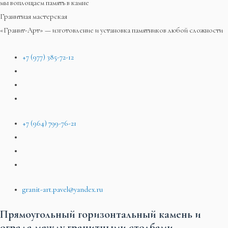
мы воплощаем память в камне
Гранитная мастерская
«Гранит-Арт» — изготовление и установка памятников любой сложности
+7 (977) 385-72-12
+7 (964) 799-76-21
granit-art.pavel@yandex.ru
Прямоугольный горизонтальный камень и
ограда между гранитными столбами