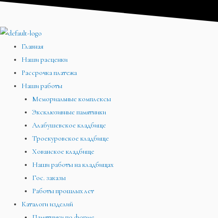
Перейти
Меню
Меню
Меню
к
содержимому
Главная
Наши расценки
Рассрочка платежа
Наши работы
Мемориальные комплексы
Эксклюзивные памятники
Алабушевское кладбище
Троекуровское кладбище
Хованское кладбище
Наши работы на кладбищах
Гос. заказы
Работы прошлых лет
Каталоги изделий
Памятники по форме